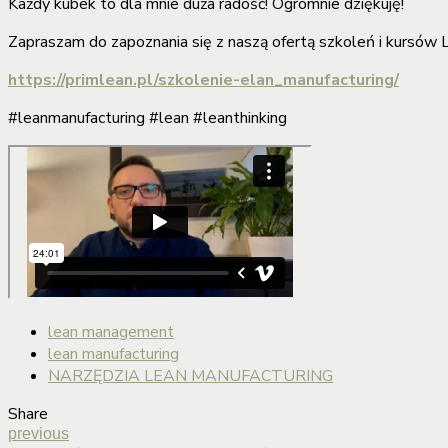
Każdy kubek to dla mnie duża radość! Ogromnie dziękuję!
Zapraszam do zapoznania się z naszą ofertą szkoleń i kursów 
https://primlean.pl/szkolenie-elan_manufacturing/
#leanmanufacturing #lean #leanthinking
lean management
lean manufacturing
NARZĘDZIA LEAN MANUFACTURING
Share
previous