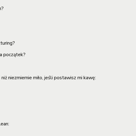
m?
turing?
na początek?
niż niezmiernie miło, jeśli postawisz mi kawę:
Lean: