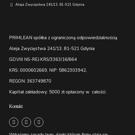
Aleja Zwycięstwa 241/13, 81-521 Gdynia
PRIMLEAN spółka z ograniczoną odpowiedzialnością
Aleja Zwycięstwa 241/13, 81-521 Gdynia
GD.VIII NS-REJ.KRS/3363/16/664
KRS: 0000602669, NIP: 5862303942,
REGON: 363749870
Kapitał zakładowy: 5000 zł opłacony w całości.
Kontakt
Wdrażamy zasady lean, dzięki którym firmy stają się