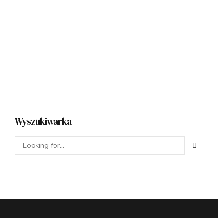
realizacji zleceń w obszarze pakowania i kompletacji
okuć...
SHARE
READ MORE
Wyszukiwarka