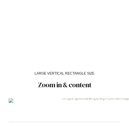
LARGE VERTICAL RECTANGLE SIZE
Zoom in & content
Headline
VIE